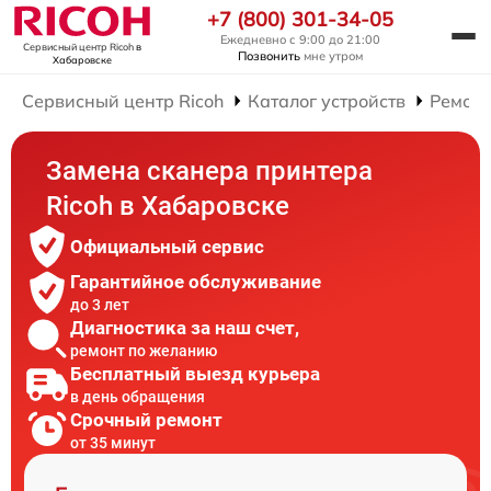
+7 (800) 301-34-05
Ежедневно с 9:00 до 21:00
Сервисный центр Ricoh
в
Позвонить
мне утром
Хабаровске
Сервисный центр Ricoh
Каталог устройств
Ремонт
Замена сканера принтера
Ricoh в Хабаровске
Официальный сервис
Гарантийное обслуживание
до 3 лет
Диагностика за наш счет,
ремонт по желанию
Бесплатный выезд курьера
в день обращения
Срочный ремонт
от 35 минут