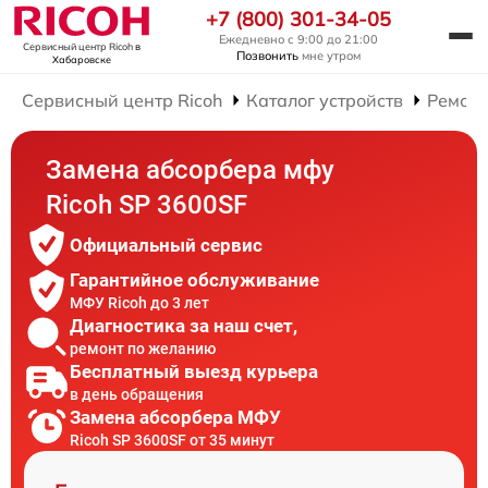
+7 (800) 301-34-05
Ежедневно с 9:00 до 21:00
Сервисный центр Ricoh
в
Позвонить
мне утром
Хабаровске
Сервисный центр Ricoh
Каталог устройств
Ремон
Замена абсорбера мфу
Ricoh SP 3600SF
Официальный сервис
Гарантийное обслуживание
МФУ Ricoh до 3 лет
Диагностика за наш счет,
ремонт по желанию
Бесплатный выезд курьера
в день обращения
Замена абсорбера МФУ
Ricoh SP 3600SF от 35 минут