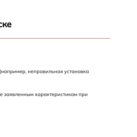
1700 р
ске
900 р
1200 р
1000 р
 (например, неправильная установка
1700 р
ие заявленным характеристикам при