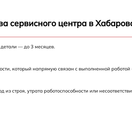
ика
от 70 мин
ва сервисного центра в Хабаров
от 70 мин
 детали — до 3 месяцев.
от 70 мин
ния
от 70 мин
ости, который напрямую связан с выполненной работой
вки
от 70 мин
из строя, утрата работоспособности или несоответств